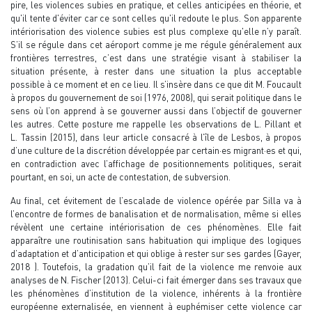
pire, les violences subies en pratique, et celles anticipées en théorie, et
qu'il tente d'éviter car ce sont celles qu'il redoute le plus. Son apparente
intériorisation des violence subies est plus complexe qu'elle n’y paraît.
S’il se régule dans cet aéroport comme je me régule généralement aux
frontières terrestres, c’est dans une stratégie visant à stabiliser la
situation présente, à rester dans une situation la plus acceptable
possible à ce moment et en ce lieu. Il s’insère dans ce que dit M. Foucault
à propos du gouvernement de soi (1976, 2008), qui serait politique dans le
sens où l’on apprend à se gouverner aussi dans l’objectif de gouverner
les autres. Cette posture me rappelle les observations de L. Pillant et
L. Tassin (2015), dans leur article consacré à l’île de Lesbos, à propos
d’une culture de la discrétion développée par certain·es migrant·es et qui,
en contradiction avec l’affichage de positionnements politiques, serait
pourtant, en soi, un acte de contestation, de subversion.
Au final, cet évitement de l’escalade de violence opérée par Silla va à
l’encontre de formes de banalisation et de normalisation, même si elles
révèlent une certaine intériorisation de ces phénomènes. Elle fait
apparaître une routinisation sans habituation qui implique des logiques
d’adaptation et d’anticipation et qui oblige à rester sur ses gardes (Gayer,
2018 ). Toutefois, la gradation qu’il fait de la violence me renvoie aux
analyses de N. Fischer (2013). Celui-ci fait émerger dans ses travaux que
les phénomènes d’institution de la violence, inhérents à la frontière
européenne externalisée, en viennent à euphémiser cette violence car