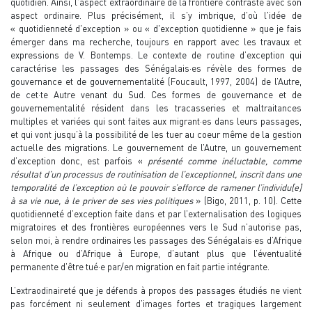
quotidien. Ainsi, l'aspect extraordinaire de la frontière contraste avec son
aspect ordinaire. Plus précisément, il s'y imbrique, d'où l'idée de
« quotidienneté d'exception » ou « d'exception quotidienne » que je fais
émerger dans ma recherche, toujours en rapport avec les travaux et
expressions de V. Bontemps. Le contexte de routine d’exception qui
caractérise les passages des Sénégalais·es révèle des formes de
gouvernance et de gouvernementalité (Foucault, 1997, 2004) de l’Autre,
de cet·te Autre venant du Sud. Ces formes de gouvernance et de
gouvernementalité résident dans les tracasseries et maltraitances
multiples et variées qui sont faites aux migrant·es dans leurs passages,
et qui vont jusqu’à la possibilité de les tuer au coeur même de la gestion
actuelle des migrations. Le gouvernement de l’Autre, un gouvernement
d’exception donc, est parfois «
présenté comme inéluctable, comme
résultat d’un processus de routinisation de l’exceptionnel, inscrit dans une
temporalité de l’exception où le pouvoir s’efforce de ramener l’individu[e]
à sa vie nue, à le priver de ses vies politiques
» (Bigo, 2011, p. 10). Cette
quotidienneté d’exception faite dans et par l’externalisation des logiques
migratoires et des frontières européennes vers le Sud n’autorise pas,
selon moi, à rendre ordinaires les passages des Sénégalais·es d’Afrique
à Afrique ou d’Afrique à Europe, d’autant plus que l’éventualité
permanente d’être tué·e par/en migration en fait partie intégrante.
L’extraodinaireté que je défends à propos des passages étudiés ne vient
pas forcément ni seulement d’images fortes et tragiques largement