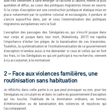
aide très nettement à faire émerger le racisme à l’œuvre, même le plus
quotidien et diffus, au coeur des politiques migratoires mises en oeuvre.
Si le corps d’exception est une construction juridique et étatique mise en
place notamment par le système colonial et esclavagiste, il perdure et
s’ancre aujourd’hui dans, par et sous l’externalisation des politiques
migratoires européennes vers le Sud.
L’exception des passages des Sénégalais·es, qui s’inscrit jusque dans
leur corps et jusque dans leur mort, (Kobelinsky, 2017) me rapelle
l’importance d’éviter les pièges de la banalisation de ces traversées.
Toutefois, la systématisation et l’institutionnalisation de ce gouvernement
d’exception m’amène aussi à me demander si ceux et celles qui en font
les frais, ici les Sénégalais·es qui ont participé à ma recherche, viennent
à s’y accoutumer, à le normaliser.
2 – Face aux violences familières, une
routinisation sans habituation
Je réfléchis dans cette partie à ce que peut provoquer ou non, pour les
Sénégalais·es circulant·es et dans le cadre du gouvernement d’exception
qui les touche, l’habitude de la domination ordinaire, en termes
d’intériorisation ou de banalisation des violences et injustices qui
l’accompagnent.