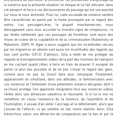
la violence que la présente situation lui évoque et lui fait anticiper, dans
cet aéroport et face à ces décisionnaires du passage qui ont une autorité
sur nous et nous dominent. Pour lui, cette escalade de violence semble
être caractérisée en partie par la honte provoquée par le regard des
autres. Les passagers·ères, la plupart mauritanien·nes, nous
dévisageaient sans nous accorder le moindre signe de compassion, ce
qui révèle nettement que ces passages de frontières sont aussi des
mises en scène de la culpabilité et de la criminalisation (Kobelinsky et
Makaremi, 2009). M. Agier a aussi suggéré que les incertitudes vécues
par les migrant·es en attente sont aussi les incertitudes des regards qui
leur sont portés (2013). D’ailleurs, Silla a tenté de me protéger de
regards et d’enregistrements vidéos de la part des hommes de l’aéroport
en me cachant quand j'étais à terre en train de pleurer. Il essayait de
parler le plus bas possible et de ne pas croiser le regard des gens,
comme pour ne pas se (nous) faire plus remarquer. Finalement,
apparaissent en simultané, dans ses attitudes, la familiarisation avec
ces violences et l'évitement d'une potentielle violence décuplée, dont il
se (nous) protège. Son apparente résignation face aux violences subies
révèle donc une dimension salvatrice et résistante. Si ni lui ni moi ne
remettons en cause l’existence de la violence, de l’asymétrie et de
l’humiliation, il essaie d'en éviter l'ancrage et le déferlement, alors que
j'essaie de l'effacer, ce qui semble, en fait, moins réaliste. Ainsi, Silla
hiérarchise, selon une démarche de comparaison par le bas et par le