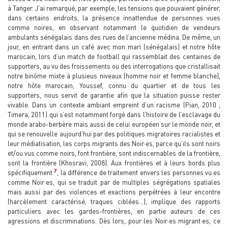
à Tanger. J’ai remarqué, par exemple, les tensions que pouvaient générer,
dans certains endroits, la présence innattendue de personnes vues
comme noires, en observant notamment le quotidien de vendeurs
ambulants sénégalais dans des rues de l’ancienne médina. De même, un
jour, en entrant dans un café avec mon mari (sénégalais) et notre hôte
marocain, lors d’un match de football qui rassemblait des centaines de
supporters, au vu des froissements ou des interrogations que cristallisait
notre binôme mixte à plusieus niveaux (homme noir et femme blanche),
notre hôte marocain, Youssef, connu du quartier et de tous les
supporters, nous servit de garantie afin que la situation puisse rester
vivable. Dans un contexte ambiant empreint d’un racisme (Pian, 2010 ;
Timera, 2011) qui s’est notamment forgé dans l’histoire de l’esclavage du
monde arabo-berbère mais aussi de celui européen sur le monde noir, et
qui se renouvelle aujourd’hui par des politiques migratoires racialistes et
leur médiatisation, les corps migrants des Noir·es, parce qu’ils sont noirs
et/ou vus comme noirs, font frontière, sont indiscernables de la frontière,
sont la frontière (Khosravi, 2008). Aux frontières et à leurs bords plus
7
spécifiquement
, la différence de traitement envers les personnes vu·es
comme Noir·es, qui se traduit par de multiples ségrégations spatiales
mais aussi par des violences et exactions perpétrées à leur encontre
(harcèlement caractérisé, traques ciblées...), implique des rapports
particuliers avec les gardes-frontières, en partie auteurs de ces
agressions et discriminations. Dès lors, pour les Noir·es migrant·es, ce