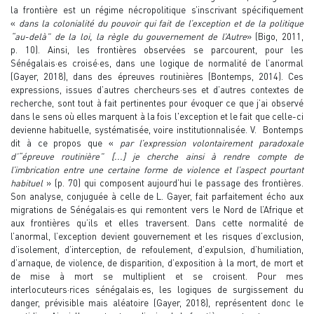
la frontière est un régime nécropolitique s’inscrivant spécifiquement
«
dans la colonialité du pouvoir qui fait de l’exception et de la politique
“au-delà” de la loi, la règle du gouvernement de l’Autre
» (Bigo, 2011,
p. 10). Ainsi, les frontières observées se parcourent, pour les
Sénégalais·es croisé·es, dans une logique de normalité de l’anormal
(Gayer, 2018), dans des épreuves routinières (Bontemps, 2014). Ces
expressions, issues d’autres chercheurs·ses et d’autres contextes de
recherche, sont tout à fait pertinentes pour évoquer ce que j’ai observé
dans le sens où elles marquent à la fois l'exception et le fait que celle-ci
devienne habituelle, systématisée, voire institutionnalisée. V. Bontemps
dit à ce propos que «
par l’expression volontairement paradoxale
d’“épreuve routinière” [...] je cherche ainsi à rendre compte de
l’imbrication entre une certaine forme de violence et l’aspect pourtant
habituel
» (p. 70) qui composent aujourd’hui le passage des frontières.
Son analyse, conjuguée à celle de L. Gayer, fait parfaitement écho aux
migrations de Sénégalais·es qui remontent vers le Nord de l’Afrique et
aux frontières qu’ils et elles traversent. Dans cette normalité de
l’anormal, l’exception devient gouvernement et les risques d’exclusion,
d’isolement, d’interception, de refoulement, d’expulsion, d’humiliation,
d’arnaque, de violence, de disparition, d’exposition à la mort, de mort et
de mise à mort se multiplient et se croisent. Pour mes
interlocuteurs·rices sénégalais·es, les logiques de surgissement du
danger, prévisible mais aléatoire (Gayer, 2018), représentent donc le