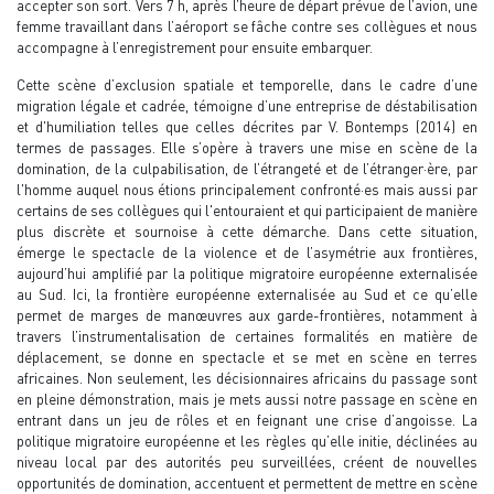
accepter son sort. Vers 7 h, après l’heure de départ prévue de l’avion, une
femme travaillant dans l’aéroport se fâche contre ses collègues et nous
accompagne à l’enregistrement pour ensuite embarquer.
Cette scène d’exclusion spatiale et temporelle, dans le cadre d’une
migration légale et cadrée, témoigne d’une entreprise de déstabilisation
et d'humiliation telles que celles décrites par V. Bontemps (2014) en
termes de passages. Elle s’opère à travers une mise en scène de la
domination, de la culpabilisation, de l’étrangeté et de l’étranger·ère, par
l'homme auquel nous étions principalement confronté·es mais aussi par
certains de ses collègues qui l'entouraient et qui participaient de manière
plus discrète et sournoise à cette démarche. Dans cette situation,
émerge le spectacle de la violence et de l’asymétrie aux frontières,
aujourd’hui amplifié par la politique migratoire européenne externalisée
au Sud. Ici, la frontière européenne externalisée au Sud et ce qu’elle
permet de marges de manœuvres aux garde-frontières, notamment à
travers l’instrumentalisation de certaines formalités en matière de
déplacement, se donne en spectacle et se met en scène en terres
africaines. Non seulement, les décisionnaires africains du passage sont
en pleine démonstration, mais je mets aussi notre passage en scène en
entrant dans un jeu de rôles et en feignant une crise d’angoisse. La
politique migratoire européenne et les règles qu’elle initie, déclinées au
niveau local par des autorités peu surveillées, créent de nouvelles
opportunités de domination, accentuent et permettent de mettre en scène