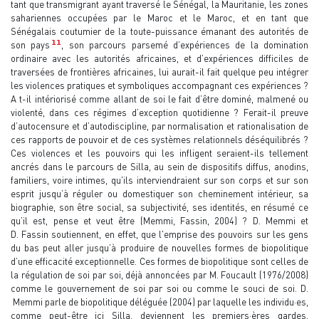
tant que transmigrant ayant traversé le Sénégal, la Mauritanie, les zones
sahariennes occupées par le Maroc et le Maroc, et en tant que
Sénégalais coutumier de la toute-puissance émanant des autorités de
11
son pays
, son parcours parsemé d’expériences de la domination
ordinaire avec les autorités africaines, et d’expériences difficiles de
traversées de frontières africaines, lui aurait-il fait quelque peu intégrer
les violences pratiques et symboliques accompagnant ces expériences ?
A t-il intériorisé comme allant de soi le fait d’être dominé, malmené ou
violenté, dans ces régimes d’exception quotidienne ? Ferait-il preuve
d’autocensure et d’autodiscipline, par normalisation et rationalisation de
ces rapports de pouvoir et de ces systèmes relationnels déséquilibrés ?
Ces violences et les pouvoirs qui les infligent seraient-ils tellement
ancrés dans le parcours de Silla, au sein de dispositifs diffus, anodins,
familiers, voire intimes, qu'ils interviendraient sur son corps et sur son
esprit jusqu’à réguler ou domestiquer son cheminement intérieur, sa
biographie, son être social, sa subjectivité, ses identités, en résumé ce
qu’il est, pense et veut être (Memmi, Fassin, 2004) ? D. Memmi et
D. Fassin soutiennent, en effet, que l'emprise des pouvoirs sur les gens
du bas peut aller jusqu’à produire de nouvelles formes de biopolitique
d’une efficacité exceptionnelle. Ces formes de biopolitique sont celles de
la régulation de soi par soi, déjà annoncées par M. Foucault (1976/2008)
comme le gouvernement de soi par soi ou comme le souci de soi. D.
Memmi parle de biopolitique déléguée (2004) par laquelle les individu·es,
comme peut-être ici Silla, deviennent les premiers·ères gardes,