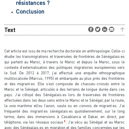
résistances ?
Conclusion
Text
Cet article est issu de ma recherche doctorale en anthropologie. Celle-ci
étudie les transmigrations et traversées de frontières de Sénégalais·es
qui partent au Maroc, à travers le Maroc et depuis le Maroc, sous le
contexte d’externalisation des politiques migratoires européennes vers
le Sud. De 2012 à 2017, j’ai effectué une enquête ethnographique
multilocalisée (Marcus, 1995) et embarquée au plus près des frontières
et des migrant·es. Elle s’est composée de chassés-croisés entre le
Maroc et le Sénégal, articulés à des terrains de longue durée dans ces
pays. J’ai côtoyé des Sénégalais·es lors de traversées de frontières
effectuées dans les deux sens entre le Maroc et le Sénégal, par la route,
la voie maritime et/ou l’avion, seule ou en convois de migrant·es. J’ai
fréquenté des migrant·es sénégalais·es quotidiennement, sur le long
terme, dans des immersions à Casablanca et Dakar, en direct, par
1
téléphone, via les réseaux sociaux
. J’ai vécu au Sénégal et au Maroc
avec des Sénégalais·es en migration et des familles concernées par les