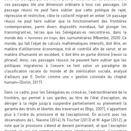
ces passages ôte une dimension ordinaire à tous ces passages. Un
passage réussi ne peut faire oublier que cette politique de rejet,
répressive et restrictive, cible le collectif migrant en entier. Un passage
réussi ne peut faire oublier que le fonctionnement des frontières
contemporaines, parmi divers dispositifs mondiaux, fait plonger les
transmigrant·es, tel·les que les Sénégalais·es rencontré·es, dans le
monde des «
hommes en trop
», des surnuméraires (Mbembe, 2020). Ce
monde, qui fait l’objet de calculs mathématiques intensifs, doit être, en
matière d’utilitarisme économique, trié et contrôlé afin de servir, et en
matière d’humanité en excédent, il doit être en partie éliminé [revoir la
phrase]. Ainsi, ces passages réussis ne peuvent faire oublier que les
politiques migratoires à l’oeuvre se font selon un paradigme de
classification raciale du monde et de stérilisation sociale, analysé
d’ailleurs par E. Dorlin comme une « gestion coloniale du cheptel
humain» (Dorlin, 2017).
Dans ce cadre, pour les Sénégalais·es croisé·es, l’extraordinaireté de la
frontière, qui permet à ses gardes, au titre de l’état d’exception, de
déroger à la règle jusqu’à suspendre partiellement ou pleinement la
garantie des droits et libertés des traversant·es (Bigo, 2007), n'appartient
plus à l'ordre du provisoire et de l’exceptionnel. En accord avec les
observations de L. Navone (2014), N. Fischer (2013) et M. Agier (2012), je
note que le provisoire s’étend et devient permanent, et que l'exception