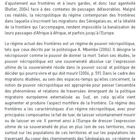
d'ajustement aux frontières et à leurs gardes, et donc leur agentivité
(Butler, 2004) face à des contextes de passages défavorables. Malgré
ces réalités, la nécropolitique du régime contemporain des frontières
dans laquelle s’inscrivent les migrations des Sénégalais·es, et la létalité
de la frontière qui l’accompagne, rendent impossible la banalisation de
leurs passages d’Afrique à Afrique, et parfois jusqu’à l’Europe.
Le régime actuel des frontières est un régime de pouvoir nécropolitique,
tels que ceux décrits par le politologue A. Mbembe (2006). Il désigne le
nécropouvoir comme le pouvoir de donner la mort. Selon ses études, le
pouvoir nécropolitique est une souveraineté absolue car l'expression
ultime de la souveraineté réside dans le pouvoir social et politique de
décider qui pourra vivre et qui doit mourir (2006, p. 59). Dans le cadre des
migrations étudiées, au sein des espaces-temps qu’elles concernent, la
notion de pouvoir nécropolitique est appropriée pour penser l’ensemble
des phénomènes et relations de traversées émergeant de la politique
migratoire européenne externalisée au Sud, en cela qu’elle vient
augmenter et produire l’aspect mortifère de la frontière. Ce régime des
frontières a les caractéristiques d’un régime nécropolitique, avec pour
principales composantes le fait de tuer, de laisser volontairement mourir
ou de laisser en vie. Il permet ainsi à l’Europe de dresser l’expression
ultime de sa souveraineté de plus en plus loin de ses territoires, mais
surtout sur les populations de ces territoires et sur les populations les
traversant. Au coeur des cheminements des Sénégalais·es, ce régime de