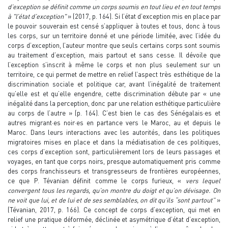
d’exception se définit comme un corps soumis en tout lieu et en tout temps
à "l’état d’exception"
» (2017, p. 164). Si l’état d’exception mis en place par
le pouvoir souverain est censé s’appliquer à toutes et tous, donc à tous
les corps, sur un territoire donné et une période limitée, avec l’idée du
corps d’exception, l’auteur montre que seuls certains corps sont soumis
au traitement d’exception, mais partout et sans cesse. Il dévoile que
l’exception s’inscrit à même le corps et non plus seulement sur un
territoire, ce qui permet de mettre en relief l’aspect très esthétique de la
discrimination sociale et politique car, avant l’inégalité de traitement
qu’elle est et qu’elle engendre, cette discrimination débute par « une
inégalité dans la perception, donc par une relation esthétique particulière
au corps de l’autre » (p. 164). C’est bien le cas des Sénégalais·es et
autres migrant·es noir·es en partance vers le Maroc, au et depuis le
Maroc. Dans leurs interactions avec les autorités, dans les politiques
migratoires mises en place et dans la médiatisation de ces politiques,
ces corps d’exception sont, particulièrement lors de leurs passages et
voyages, en tant que corps noirs, presque automatiquement pris comme
des corps franchisseurs et transgresseurs de frontières européennes,
ce que P. Tévanian définit comme le corps furieux, «
vers lequel
convergent tous les regards, qu’on montre du doigt et qu’on dévisage. On
ne voit que lui, et de lui et de ses semblables, on dit qu’ils “sont partout”
»
(Tévanian, 2017, p. 166). Ce concept de corps d’exception, qui met en
relief une pratique déformée, déclinée et asymétrique d’état d’exception,