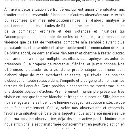
À travers cette situation de frontières, qui est aussi une situation aux
frontières et qui ressemble à beaucoup d’autres observées sur le terrain
ou racontées par mes interlocuteurs·rices, j’ai d’abord analysé le
positionnement et les attitudes de Silla comme une possible banalisation
de la domination ordinaire et des violences et injustices qui
l’accompagnent, par habitude de celles-ci. En effet, la dimension de
violence que ce fait de frontières comporte m’a semblé d'autant plus
percutante qu'elle semble entraîner rapidement la renonciation de Silla.
De prime abord, ce dernier n'ose rien tenter et cherche à rester discret,
contrairement à moi qui multiplie les efforts pour apitoyer les autorités
présentes. Silla propose de rentrer au Sénégal et je m’y oppose. Nos
différences d'attitude vis-à-vis d'une problématique commune sont
d'abord signe de mon extériorité agissante, qui révèle une position
d'observation toute relative dans l'enquête et plus généralement sur les
terrains de l'enquête. Cette position d'observation se transforme ici en
une double position d'action. Premièrement, ma simple présence, très
visible en tant que femme blanche et française auprès de Silla, homme
noir sénégalais, faisait de notre binôme voyageur un couple mixte, ce que
nous étions réellement. Ceci a, selon nos observations et ressentis,
favorisé la situation délicate dans laquelle nous avons été inséré·es. De
plus, ma position observatrice, déjà devenue active par le binôme que
nous affichions, s'est transformée consciemment en posture d'action en