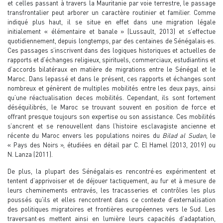
et celles passant à travers la Mauritanie par voie terrestre, le passage
transfrontalier peut arborer un caractère routinier et familier. Comme
indiqué plus haut, il se situe en effet dans une migration légale
initialement « élémentaire et banale » (Lussault, 2013) et s’effectue
quotidiennement, depuis longtemps, par des centaines de Sénégalais·es.
Ces passages s’inscrivent dans des logiques historiques et actuelles de
rapports et d’échanges religieux, spirituels, commerciaux, estudiantins et
d’accords bilatéraux en matière de migrations entre le Sénégal et le
Maroc. Dans lepassé et dans le présent, ces rapports et échanges sont
nombreux et génèrent de multiples mobilités entre les deux pays, ainsi
qu’une réactualisation deces mobilités. Cependant, ils sont fortement
déséquilibrés, le Maroc se trouvant souvent en position de force et
offrant presque toujours son expertise ou son assistance. Ces mobilités
s’ancrent et se renouvellent dans l’histoire esclavagiste ancienne et
récente du Maroc envers les populations noires du
Bilad al Sudan
, le
« Pays des Noirs », étudiées en détail par C. El Hamel (2013, 2019) ou
N. Lanza (2011).
De plus, la plupart des Sénégalais·es rencontré·es expérimentent et
tentent d’apprivoiser et de déjouer tactiquement, au fur et à mesure de
leurs cheminements entravés, les tracasseries et contrôles les plus
poussés qu’ils et elles rencontrent dans ce contexte d’externalisation
des politiques migratoires et frontières européennes vers le Sud. Les
traversant·es mettent ainsi en lumière leurs capacités d'adaptation,