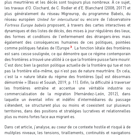
plus meurtrières et les décès sont toujours plus nombreux. À ce sujet,
les travaux d’O. Clochard, de C. Rodier et d’E. Blanchard (2008, 2017) et
plus généralement du réseau Migreurop, du programme Babels, du
réseau européen
United for intercultural
ou encore de l’observatoire
Fortress Europe babels
proposent, à travers des cartes interactives et
dynamiques et des listes de décès, des mises à jour régulières des lieux,
des formes et conditions de l'enfermement des étrangers·ères mais
également des conséquences humaines de ces politiques, pointées
3
comme politiques fatales de l’Europe
. La fonction létale des frontières
est sans cesse soulignée, ce qui démontre que ce régime contemporain
des frontières a trouvé une utilité à ce que la frontière puisse faire mourir.
C’est donc bien la gestion politique actuelle de la frontière qui tue et non
pas la frontière elle-même, qui n’est pas de nature meurtrière. En cela,
c’est la « nature létale du régime des frontières [qui] est désormais
démontrée » (Bassi et Souiah, 2019, p. 11). Enfin, la difficulté à traverser
les frontières entraîne et accentue une véritable industrie ou
commercialisation de la migration (Hernández-León, 2012), dans
laquelle un éventail infini et indéfini d’intermédiaires du passage
s’étendent, se structurent plus ou moins et coexistent sur plusieurs
territoires, dans des positions et stratégies lucratives et relationnelles
plus ou moins fortes face aux migrant·es.
Dans cet article, j’analyse, au coeur de ce contexte hostile et risqué à de
mulitples niveaux, les tensions, tiraillements, continuités et navigations