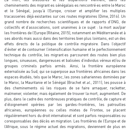
cheminements des migrant·es sénégalais·es rencontré·es entre le Maroc
et le Sénégal, jusqu’à l’Europe, croiser et amplifier les multiples
tracasseries déjà existantes sur ces routes migratoires (Dime, 2016). Un
grand nombre de recherches scientifiques et de rapports d’ONG, de
collectifs et d’associations, sont unanimes à ce sujet : la mort aux/par
les frontières de l’Europe (Ritaine, 2015), notamment en Méditerranée et à
ses abords mais aussi dans des territoires bien plus lointains, est un des
effets directs de la politique de contrôle migratoire. Dans l’objectif
d’éviter et de contourner l’intensification humaine et le perfectionnement
technique du contrôle, les migrant·es parcourent des routes bien plus
longues, sinueuses, dangereuses et balisées d’individus véreux et/ou de
groupes criminels parfois armés. Ainsi, la frontière européenne
externalisée au Sud, qui se superpose aux frontières africaines dans les
espaces étudiés, tels que le Maroc, les zones sahariennes dominées par
le Maroc, la Mauritanie et le Sénégal (Brachet et
al.
, 2011), les pousse à
des cheminements où les risques de se faire arnaquer, racketter,
malmener, violenter, mais également de trouver la mort, augmentent. De
plus, dans le cadre des nombreuses pratiques de contrôle, de capture et
d’éloignement opérées par les gardes-frontières, les patrouilles
africaines, européennes ou celles mixtes de Frontex, se placent
régulièrement hors du droit international et sont parfois responsables ou
coresponsables des décès en migration. Les frontières de l’Europe et de
l’Afrique, sous le régime actuel des migrations, deviennent de plus en