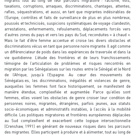
migrants tout au long de leur parcours migratoire : racisme, vols,
taxations, corruptions, arnaques, discriminations, chantages, attentes,
rafles, séquestrations, et aussi, en tant que migrantes indésirables de
l’Europe, contrôles et faits de surveillance de plus en plus nombreux,
poussés et technicisés, suspicions systématiques de voyage clandestin,
arrestations, enfermements, refoulements, déplacements forcés vers
d'autres zones du pays et vers les pays du Sud, reconduites « à chaud ».
Mais le fait d’être femme accentue et croise les divers obstacles et
discriminations vécus en tant que personne noire migrante. Il agit comme
un différenciateur de poids dans les expériences de traversée et dans la
vie quotidienne. L’étude des frontières et de leurs franchissements
témoigne de l’articulation de problèmes et risques rencontrés en
migration par les Sénégalaises sur les routes entre le Sénégal et le Nord
de l’Afrique, jusqu’à l’Espagne. Au cœur des mouvements de
Sénégalais·es, les discriminations, inégalités et violences de genre,
auxquelles les femmes font face historiquement, se manifestent de
manière étendue, complexifiée et augmentée. Parce qu’elles sont
femmes, elles voient les obstacles de genre croiser leur condition de
personnes noires, migrantes, étrangères, parfois jeunes, aux statuts
socio-économiques et administratifs instables, à l’accès à la mobilité
difficile. Les politiques migratoires et frontières européennes déplacées
au Sud complexifient et exacerbent cette logique intersectionnelle
(Crenshaw, 1991) en générant de nouveaux risques dans les parcours
des migrantes. Elles participent à produire et à alimenter, tout au long de