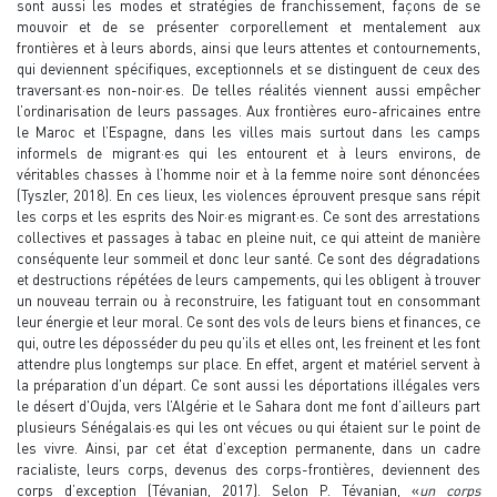
sont aussi les modes et stratégies de franchissement, façons de se
mouvoir et de se présenter corporellement et mentalement aux
frontières et à leurs abords, ainsi que leurs attentes et contournements,
qui deviennent spécifiques, exceptionnels et se distinguent de ceux des
traversant·es non-noir·es. De telles réalités viennent aussi empêcher
l’ordinarisation de leurs passages. Aux frontières euro-africaines entre
le Maroc et l’Espagne, dans les villes mais surtout dans les camps
informels de migrant·es qui les entourent et à leurs environs, de
véritables chasses à l’homme noir et à la femme noire sont dénoncées
(Tyszler, 2018). En ces lieux, les violences éprouvent presque sans répit
les corps et les esprits des Noir·es migrant·es. Ce sont des arrestations
collectives et passages à tabac en pleine nuit, ce qui atteint de manière
conséquente leur sommeil et donc leur santé. Ce sont des dégradations
et destructions répétées de leurs campements, qui les obligent à trouver
un nouveau terrain ou à reconstruire, les fatiguant tout en consommant
leur énergie et leur moral. Ce sont des vols de leurs biens et finances, ce
qui, outre les déposséder du peu qu’ils et elles ont, les freinent et les font
attendre plus longtemps sur place. En effet, argent et matériel servent à
la préparation d'un départ. Ce sont aussi les déportations illégales vers
le désert d'Oujda, vers l’Algérie et le Sahara dont me font d’ailleurs part
plusieurs Sénégalais·es qui les ont vécues ou qui étaient sur le point de
les vivre. Ainsi, par cet état d’exception permanente, dans un cadre
racialiste, leurs corps, devenus des corps-frontières, deviennent des
corps d’exception (Tévanian, 2017). Selon P. Tévanian, «
un corps