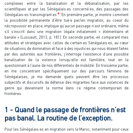
complexes entre la banalisation et la débanalisation, par les
scientifiques et par les Sénégalais·es concerné·es, des passages des
4
Sénégalais·es transmigrant·es
. En première partie, je montre comment
la possibilité permanente d’être tué·e par/en migration, au coeur du
nécropouvoir en place, implique qu’aucun passage n’est ordinaire, même
s’il s’inscrit dans une migration légale initialement « élémentaire et
banale » (Lussault, 2013, p. 181). En seconde partie, en comparant mes
attitudes et stratégies avec celles de certain·es Sénégalais·es, au cœur
de situations de domination et face à des injustices qui nous étaient faites
par des autorités aux frontières, j’interroge l’existence d’une possible
banalisation de la violence lorsqu’elle est familière, tout en la
questionnant à l’aune de nos différentiels de mobilité. En troisième partie,
en me concentrant spécifiquement sur des parcours féminins de
Sénégalaises, je me demande quels peuvent être les processus
subjectifs et discursifs de défense des migrantes face aux violences de
genre qui deviennent la norme dans ce régime contemporain de
frontières.
1 - Quand le passage de frontières n’est
pas banal. La routine de l’exception.
Pour les Sénégalais·es en migration vers le Maroc, notamment pour ceux