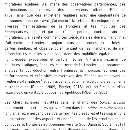
migrations étudiées. J’ai mené des observations participantes, des
participations observantes et des observations flottantes (Pétonnet,
1982), ainsi que des entretiens réguliers avec une cinquantaine de
personnes. Dans ce travail, j’ai exploré la relation dialectique entre les
diverses manifestations de la frontière et les mobilités des
Sénégalais·es, sous et par ce régime politique contemporain des
migrations. J’ai révélé comment les Sénégalais·es doivent franchir et
s’affranchir de frontières toujours plus nombreuses, exacerbées et
parfois inédites, et observé qu’en tentant de les franchir et de s’en
affranchir, ils et elles s’inscrivent dans des mobilités également plus
nombreuses, exacerbées et parfois inédites. À travers l’examen de
multiples pratiques, échelles et formes de la frontière, j’ai notamment
analysé la coproduction entre frontières et mobilités au sein des
performances et créativités subversives des Sénégalais·es devant la
2
frontière externalisée
et son arsenal disciplinaire de contrôles humains
et techniques (Ritaine, 2009, Tyszler, 2018), qui reflète aujourd’hui
l’exercice d’un véritable pouvoir nécropolitique (Mbembe, 2006).
Les chercheurs·ses inscrit·tes dans le champ des
border studies
,
notamment ceux et celles qui s’insèrent dans les
critical security studies
,
font, en effet, émerger l’idée que la mort, les blessures et les disparitions
en migration sont des aspects et conséquences de l’externalisation des
politiques et frontières européennes vers le Sud (Bassi et Souiah, 2019).
La mort, les blessures et les disparitions viennent, dans les