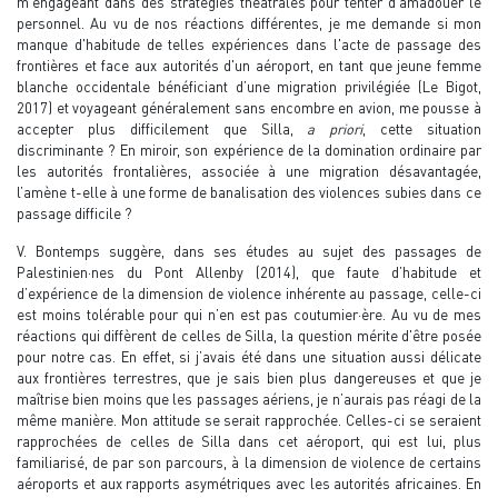
m’engageant dans des stratégies théâtrales pour tenter d'amadouer le
personnel. Au vu de nos réactions différentes, je me demande si mon
manque d'habitude de telles expériences dans l'acte de passage des
frontières et face aux autorités d'un aéroport, en tant que jeune femme
blanche occidentale bénéficiant d’une migration privilégiée (Le Bigot,
2017) et voyageant généralement sans encombre en avion, me pousse à
accepter plus difficilement que Silla,
a priori
, cette situation
discriminante ? En miroir, son expérience de la domination ordinaire par
les autorités frontalières, associée à une migration désavantagée,
l’amène t-elle à une forme de banalisation des violences subies dans ce
passage difficile ?
V. Bontemps suggère, dans ses études au sujet des passages de
Palestinien·nes du Pont Allenby (2014), que faute d’habitude et
d’expérience de la dimension de violence inhérente au passage, celle-ci
est moins tolérable pour qui n’en est pas coutumier·ère. Au vu de mes
réactions qui diffèrent de celles de Silla, la question mérite d'être posée
pour notre cas. En effet, si j’avais été dans une situation aussi délicate
aux frontières terrestres, que je sais bien plus dangereuses et que je
maîtrise bien moins que les passages aériens, je n’aurais pas réagi de la
même manière. Mon attitude se serait rapprochée. Celles-ci se seraient
rapprochées de celles de Silla dans cet aéroport, qui est lui, plus
familiarisé, de par son parcours, à la dimension de violence de certains
aéroports et aux rapports asymétriques avec les autorités africaines. En