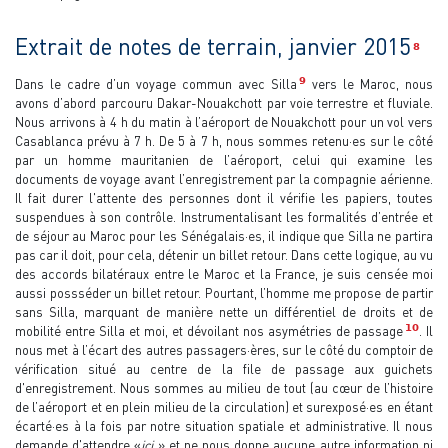
Extrait de notes de terrain, janvier 2015
8
9
Dans le cadre d’un voyage commun avec Silla
vers le Maroc, nous
avons d’abord parcouru Dakar-Nouakchott par voie terrestre et fluviale.
Nous arrivons à 4 h du matin à l’aéroport de Nouakchott pour un vol vers
Casablanca prévu à 7 h. De 5 à 7 h, nous sommes retenu·es sur le côté
par un homme mauritanien de l’aéroport, celui qui examine les
documents de voyage avant l’enregistrement par la compagnie aérienne.
Il fait durer l'attente des personnes dont il vérifie les papiers, toutes
suspendues à son contrôle. Instrumentalisant les formalités d’entrée et
de séjour au Maroc pour les Sénégalais·es, il indique que Silla ne partira
pas car il doit, pour cela, détenir un billet retour. Dans cette logique, au vu
des accords bilatéraux entre le Maroc et la France, je suis censée moi
aussi possséder un billet retour. Pourtant, l’homme me propose de partir
sans Silla, marquant de manière nette un différentiel de droits et de
10
mobilité entre Silla et moi, et dévoilant nos asymétries de passage
. Il
nous met à l’écart des autres passagers·ères, sur le côté du comptoir de
vérification situé au centre de la file de passage aux guichets
d'enregistrement. Nous sommes au milieu de tout (au cœur de l’histoire
de l’aéroport et en plein milieu de la circulation) et surexposé·es en étant
écarté·es à la fois par notre situation spatiale et administrative. Il nous
demande d'attendre «
ici
» et ne nous donne aucune autre information ni