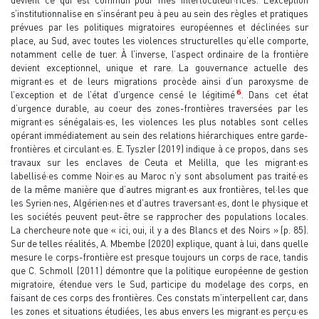
devient ce qui est commun pour mes interlocuteur·rices. L’exception
s’institutionnalise en s’insérant peu à peu au sein des règles et pratiques
prévues par les politiques migratoires européennes et déclinées sur
place, au Sud, avec toutes les violences structurelles qu’elle comporte,
notamment celle de tuer. À l’inverse, l’aspect ordinaire de la frontière
devient exceptionnel, unique et rare. La gouvernance actuelle des
migrant·es et de leurs migrations procède ainsi d’un paroxysme de
6
l’exception et de l’état d’urgence censé le légitimé
. Dans cet état
d’urgence durable, au coeur des zones-frontières traversées par les
migrant·es sénégalais·es, les violences les plus notables sont celles
opérant immédiatement au sein des relations hiérarchiques entre garde-
frontières et circulant·es. E. Tyszler (2019) indique à ce propos, dans ses
travaux sur les enclaves de Ceuta et Melilla, que les migrant·es
labellisé·es comme Noir·es au Maroc n’y sont absolument pas traité·es
de la même manière que d’autres migrant·es aux frontières, tel·les que
les Syrien·nes, Algérien·nes et d’autres traversant·es, dont le physique et
les sociétés peuvent peut-être se rapprocher des populations locales.
La chercheure note que « ici, oui, il y a des Blancs et des Noirs » (p. 85).
Sur de telles réalités, A. Mbembe (2020) explique, quant à lui, dans quelle
mesure le corps-frontière est presque toujours un corps de race, tandis
que C. Schmoll (2011) démontre que la politique européenne de gestion
migratoire, étendue vers le Sud, participe du modelage des corps, en
faisant de ces corps des frontières. Ces constats m’interpellent car, dans
les zones et situations étudiées, les abus envers les migrant·es perçu·es