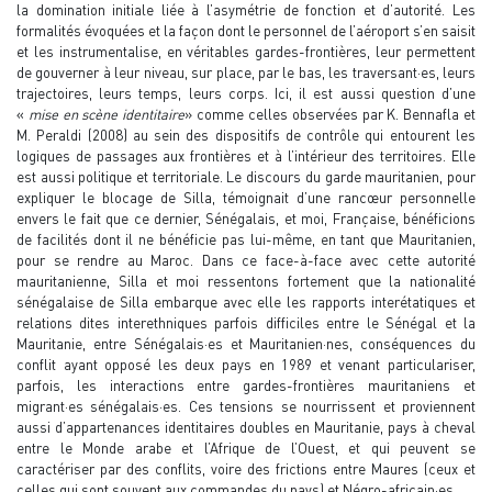
la domination initiale liée à l’asymétrie de fonction et d’autorité. Les
formalités évoquées et la façon dont le personnel de l’aéroport s’en saisit
et les instrumentalise, en véritables gardes-frontières, leur permettent
de gouverner à leur niveau, sur place, par le bas, les traversant·es, leurs
trajectoires, leurs temps, leurs corps. Ici, il est aussi question d’une
«
mise en scène identitaire
» comme celles observées par K. Bennafla et
M. Peraldi (2008) au sein des dispositifs de contrôle qui entourent les
logiques de passages aux frontières et à l’intérieur des territoires. Elle
est aussi politique et territoriale. Le discours du garde mauritanien, pour
expliquer le blocage de Silla, témoignait d’une rancœur personnelle
envers le fait que ce dernier, Sénégalais, et moi, Française, bénéficions
de facilités dont il ne bénéficie pas lui-même, en tant que Mauritanien,
pour se rendre au Maroc. Dans ce face-à-face avec cette autorité
mauritanienne, Silla et moi ressentons fortement que la nationalité
sénégalaise de Silla embarque avec elle les rapports interétatiques et
relations dites interethniques parfois difficiles entre le Sénégal et la
Mauritanie, entre Sénégalais·es et Mauritanien·nes, conséquences du
conflit ayant opposé les deux pays en 1989 et venant particulariser,
parfois, les interactions entre gardes-frontières mauritaniens et
migrant·es sénégalais·es. Ces tensions se nourrissent et proviennent
aussi d’appartenances identitaires doubles en Mauritanie, pays à cheval
entre le Monde arabe et l’Afrique de l’Ouest, et qui peuvent se
caractériser par des conflits, voire des frictions entre Maures (ceux et
celles qui sont souvent aux commandes du pays) et Négro-africain·es.