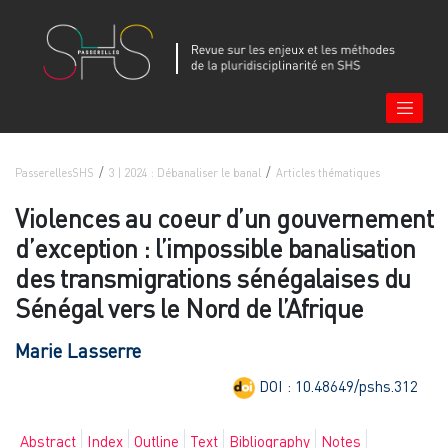
PasserellesSHS
3 | 2024 : Débanaliser le banal
Articles thématiques
Violences au coeur d’un gouvernement
d’exception : l’impossible banalisation
des transmigrations sénégalaises du
Sénégal vers le Nord de l’Afrique
Marie
Lasserre
DOI : 10.48649/pshs.312
Abstract
Index
Outline
Text
Bibliography
Notes