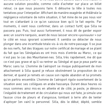
aucune solution possible, comme celle d’acheter sur place un billet
retour, ce que nous pouvons faire. Il détourne la tête à toutes nos
tentatives pour l’interpeller. Affichant de manière exagérée et théâtrale la
négligence volontaire de notre situation, il fait mine de ne pas nous voir
tout en s’attardant à ce qu’on saisisse bien qu’il le fait exprès. Par
moments, il vient nous confirmer, dans un contact furtif, que Silla ne
passera pas. Puis, tout aussi furtivement, il nous dit de garder espoir
avec un sourire narquois, avant de nous laisser encore «
poireauter
» sur
le côté en nous ignorant sciemment. Il semble se délecter de nous
plonger dans une incertitude totale vis-à-vis de notre passage. Il se joue
de nos nerfs, fait des blagues sur notre certificat de mariage et se plaint
du fait que les Sénégalais·es ont trois mois d’entrée au Maroc, ce qui
n’est pas le cas des Mauritanien·nes. Silla, très rapidement, me dit que
ce n’est pas grave et qu’il va rentrer au Sénégal et que je peux partir au
Maroc sans lui. L’homme de l’aéroport se moque publiquement de mon
attachement à Silla quand je refuse obstinément la proposition de ce
dernier, et quand je remets en cause son rapide abandon et lui promets
qu’on partira ensemble. L’homme de l’aéroport rigole ouvertement de la
situation avec ses collègues en arabe hassanya. Durant deux heures où
nous sommes ainsi mis·es en attente et de côté, je peste, je dénonce
l’inégalité de traitement et de circulation qui nous est faite, je simule une
fausse crise de pleurs et d’angoisse, tombant à terre afin de tenter
d’apitoyer (en vain) le personnel. Silla, dès le début, dépité, semble