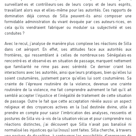
surveillant·es et contrôleurs·ses de leurs corps et de leurs esprits,
travaillant alors eux et elles-même pour les autorités. Ces rapports de
domination déjà connus de Silla peuvent-ils ainsi composer une
formidable administration du vivant évoquée par ces auteurs·rices, en
cela qu’ils viendraient fabriquer ou moduler sa subjectivité et ses
conduites ?
Avec le recul, j’analyse de manière plus complexe les réactions de Silla
dans cet aéroport. En effet, ses attitudes face aux autorités aux
frontières, qui ressemblent à celles de nombreux·ses Sénégalais·es
rencontré·es et observé·es en situation de passage, marquent nettement
que familiarité ne rime pas avec sérénité. Ce dernier craint les
interactions avec les autorités, ainsi que leurs pratiques, bien qu'elles lui
soient coutumières, justement parce qu'elles lui sont coutumières. Sa
crainte de l'épreuve routinière de la violence, devenue une crainte
routinière de la violence, me fait comprendre autrement le fait qu'il ait
semblé accepter l'injustice et l’inégalité de traitement de cette situation
de passage. Outre le fait que cette acceptation révèle aussi un aspect
religieux et des croyances actives en la (sa) destinée divine, utile à
prendre en compte pour saisir l'imbrication des analyses, ressentis et
postures de Silla vis-à-vis de la situation vécue et pour comprendre nos
réactions distinctes, j’ai découvert que Silla n’avait pas banalisé ni
normalisé les injustices qui lui (nous) sont faites. Silla cherche, à travers
une posture de discrétion, à contourner les possibilités d'engrenage de