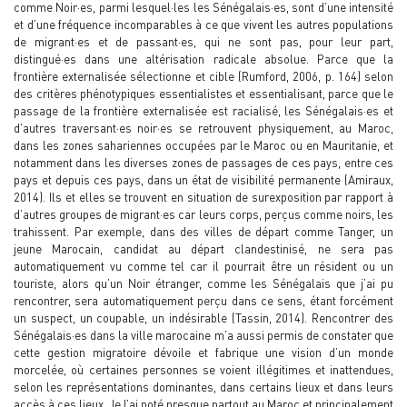
comme Noir·es, parmi lesquel·les les Sénégalais·es, sont d’une intensité
et d’une fréquence incomparables à ce que vivent les autres populations
de migrant·es et de passant·es, qui ne sont pas, pour leur part,
distingué·es dans une altérisation radicale absolue. Parce que la
frontière externalisée sélectionne et cible (Rumford, 2006, p. 164) selon
des critères phénotypiques essentialistes et essentialisant, parce que le
passage de la frontière externalisée est racialisé, les Sénégalais·es et
d’autres traversant·es noir·es se retrouvent physiquement, au Maroc,
dans les zones sahariennes occupées par le Maroc ou en Mauritanie, et
notamment dans les diverses zones de passages de ces pays, entre ces
pays et depuis ces pays, dans un état de visibilité permanente (Amiraux,
2014). Ils et elles se trouvent en situation de surexposition par rapport à
d’autres groupes de migrant·es car leurs corps, perçus comme noirs, les
trahissent. Par exemple, dans des villes de départ comme Tanger, un
jeune Marocain, candidat au départ clandestinisé, ne sera pas
automatiquement vu comme tel car il pourrait être un résident ou un
touriste, alors qu’un Noir étranger, comme les Sénégalais que j’ai pu
rencontrer, sera automatiquement perçu dans ce sens, étant forcément
un suspect, un coupable, un indésirable (Tassin, 2014). Rencontrer des
Sénégalais·es dans la ville marocaine m’a aussi permis de constater que
cette gestion migratoire dévoile et fabrique une vision d’un monde
morcelée, où certaines personnes se voient illégitimes et inattendues,
selon les représentations dominantes, dans certains lieux et dans leurs
accès à ces lieux. Je l’ai noté presque partout au Maroc et principalement