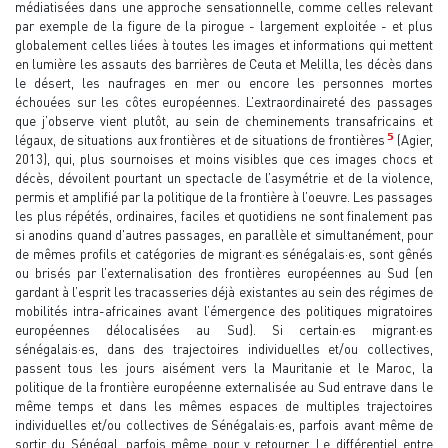
médiatisées dans une approche sensationnelle, comme celles relevant
par exemple de la figure de la pirogue - largement exploitée - et plus
globalement celles liées à toutes les images et informations qui mettent
en lumière les assauts des barrières de Ceuta et Melilla, les décès dans
le désert, les naufrages en mer ou encore les personnes mortes
échouées sur les côtes européennes. L’extraordinaireté des passages
que j’observe vient plutôt, au sein de cheminements transafricains et
5
légaux, de situations aux frontières et de situations de frontières
(Agier,
2013), qui, plus sournoises et moins visibles que ces images chocs et
décès, dévoilent pourtant un spectacle de l’asymétrie et de la violence,
permis et amplifié par la politique de la frontière à l’oeuvre. Les passages
les plus répétés, ordinaires, faciles et quotidiens ne sont finalement pas
si anodins quand d'autres passages, en parallèle et simultanément, pour
de mêmes profils et catégories de migrant·es sénégalais·es, sont gênés
ou brisés par l’externalisation des frontières européennes au Sud (en
gardant à l’esprit les tracasseries déjà existantes au sein des régimes de
mobilités intra-africaines avant l’émergence des politiques migratoires
européennes délocalisées au Sud). Si certain·es migrant·es
sénégalais·es, dans des trajectoires individuelles et/ou collectives,
passent tous les jours aisément vers la Mauritanie et le Maroc, la
politique de la frontière européenne externalisée au Sud entrave dans le
même temps et dans les mêmes espaces de multiples trajectoires
individuelles et/ou collectives de Sénégalais·es, parfois avant même de
sortir du Sénégal, parfois même pour y retourner. Le différentiel entre